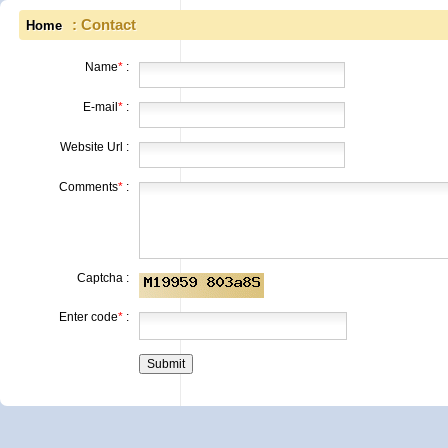
: Contact
Home
Name
*
:
E-mail
*
:
Website Url :
Comments
*
:
Captcha :
Enter code
*
: